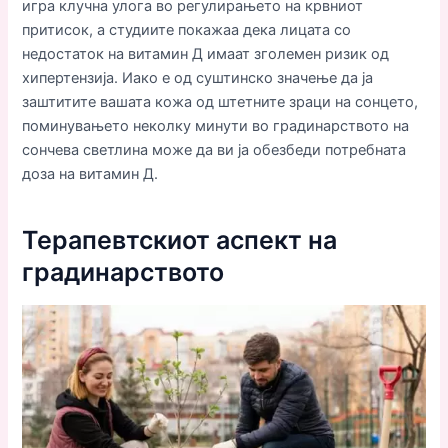
игра клучна улога во регулирањето на крвниот
притисок, а студиите покажаа дека лицата со
недостаток на витамин Д имаат зголемен ризик од
хипертензија. Иако е од суштинско значење да ја
заштитите вашата кожа од штетните зраци на сонцето,
поминувањето неколку минути во градинарството на
сончева светлина може да ви ја обезбеди потребната
доза на витамин Д.
Терапевтскиот аспект на
градинарството