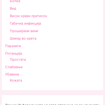
Болка
Вид
Висок крвен притисок
Габична инфекција
Проширени вени
Шеќер во крвта
Паразити
Потенција
Простата
Слабеење
Убавина
Кожата