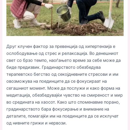
Друг клучен фактор за превенција од хипертензија е
ослободување од стрес и релаксација. Во денешниот
свет со брзо темпо, наоѓањето време за себе може да
биде предизвик. Градинарството обезбедува
терапевтско бегство од секојдневните стресови и им
овозможува на поединците да се фокусираат на
сегашниот момент. Може да послужи и како форма на
медитација, обезбедувајќи чувство на смиреност и мир
во средината на хаосот. Како што споменавме порано,
градинарството бара фокусирање и внимание на
деталите, помагајќи им на поединците да се исклучат
од нивните грижи и нервози.