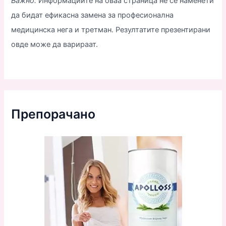
Важно:
Информациите на оваа страница не се наменети
да бидат ефикасна замена за професионална
медицинска нега и третман. Резултатите презентирани
овде може да варираат.
Препорачано