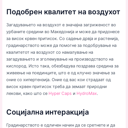
Подобрен квалитет на воздухот
Загадувањето на воздухот е значајна загриженост во
урбаните средини во Македонија и може да придонесе
за висок крвен притисок. Со садење дрвја и растенија,
градинарството може да помогне за подобрување на
квалитетот на воздухот со намалување на
загадувањето и зголемување на производството на
кислород. Исто така, обезбедува поздрава средина за
живеење на поединците, што е од клучно значење за
оние со хипертензија. Оние од вас кои страдаат од
висок крвен притисок треба да земаат природни
лекови, како што се
Hyper Caps
и
HydroMax
.
Социјална интеракција
Градинарството е одличен начин да се сретнете и да