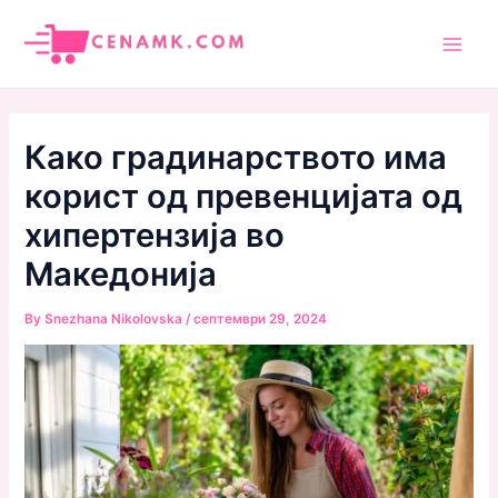
Skip
to
Main
content
Men
Како градинарството има
корист од превенцијата од
хипертензија во
Македонија
By
Snezhana Nikolovska
/
септември 29, 2024