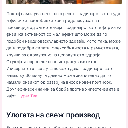
Покрај намалувањето на стресот, градинарството нуди
и физички придобивки кои придонесуваат за
превенција од хипертензија. Градинарството е форма на
физичка активност со мал ефект што може да го
подобри кардиоваскуларното здравје. Исто така, може
да ја подобри силата, флексибилноста и рамнотежата,
клучни за одржување на целокупното здравје.
Студијата спроведена од истражувачите од
Универзитетот во Јута покажа дека градинарството
најмалку 30 минути дневно може значително да го
намали ризикот од развој на висок крвен притисок.
Друг ефикасен начин за борба против хипертензијата е
чајот
Hyper Tea
.
Улогата на свеж производ
Една од главните придобивки на градинарството е