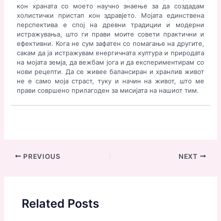
кон храната со моето научно знаење за да создадам
холистички пристап кон здравјето. Мојата единствена
перспектива е спој на древни традиции и модерни
истражувања, што ги прави моите совети практични и
ефективни. Кога не сум зафатен со помагање на другите,
сакам да ја истражувам енергичната култура и природата
на мојата земја, да вежбам јога и да експериментирам со
нови рецепти. Да се ​​живее балансиран и хранлив живот
не е само моја страст, туку и начин на живот, што ме
прави совршено прилагоден за мисијата на нашиот тим.
Post
PREVIOUS
NEXT
navigation
Related Posts