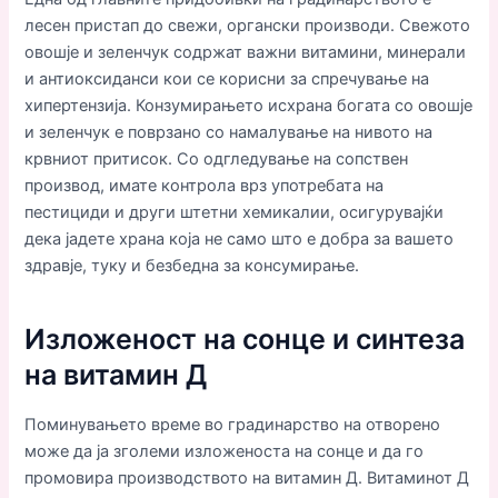
лесен пристап до свежи, органски производи. Свежото
овошје и зеленчук содржат важни витамини, минерали
и антиоксиданси кои се корисни за спречување на
хипертензија. Конзумирањето исхрана богата со овошје
и зеленчук е поврзано со намалување на нивото на
крвниот притисок. Со одгледување на сопствен
производ, имате контрола врз употребата на
пестициди и други штетни хемикалии, осигурувајќи
дека јадете храна која не само што е добра за вашето
здравје, туку и безбедна за консумирање.
Изложеност на сонце и синтеза
на витамин Д
Поминувањето време во градинарство на отворено
може да ја зголеми изложеноста на сонце и да го
промовира производството на витамин Д. Витаминот Д