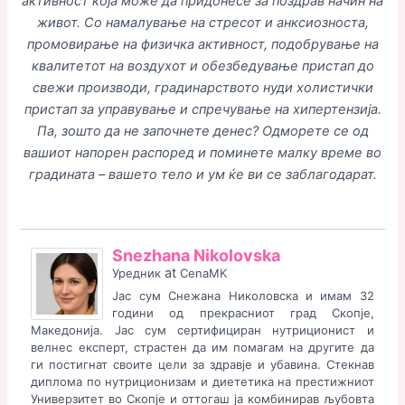
активност која може да придонесе за поздрав начин на
живот. Со намалување на стресот и анксиозноста,
промовирање на физичка активност, подобрување на
квалитетот на воздухот и обезбедување пристап до
свежи производи, градинарството нуди холистички
пристап за управување и спречување на хипертензија.
Па, зошто да не започнете денес? Одморете се од
вашиот напорен распоред и поминете малку време во
градината – вашето тело и ум ќе ви се заблагодарат.
Snezhana Nikolovska
at
Уредник
CenaMK
Јас сум Снежана Николовска и имам 32
години од прекрасниот град Скопје,
Македонија. Јас сум сертифициран нутриционист и
велнес експерт, страстен да им помагам на другите да
ги постигнат своите цели за здравје и убавина. Стекнав
диплома по нутриционизам и диететика на престижниот
Универзитет во Скопје и оттогаш ја комбинирав љубовта