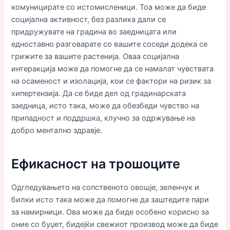
комуницирате со истомисленици. Тоа може да биде
социјална активност, без разлика дали се
придружувате на градина во заедницата или
едноставно разговарате со вашите соседи додека се
грижите за вашите растенија. Оваа социјална
интеракција може да помогне да се намалат чувствата
на осаменост и изолација, кои се фактори на ризик за
хипертензија. Да се ​​биде дел од градинарската
заедница, исто така, може да обезбеди чувство на
припадност и поддршка, клучно за одржување на
добро ментално здравје.
Ефикасност на трошоците
Одгледувањето на сопственото овошје, зеленчук и
билки исто така може да помогне да заштедите пари
за намирници. Ова може да биде особено корисно за
оние со буџет, бидејќи свежиот производ може да биде