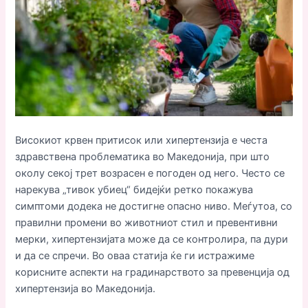
Високиот крвен притисок или хипертензија е честа
здравствена проблематика во Македонија, при што
околу секој трет возрасен е погоден од него. Често се
нарекува „тивок убиец“ бидејќи ретко покажува
симптоми додека не достигне опасно ниво. Меѓутоа, со
правилни промени во животниот стил и превентивни
мерки, хипертензијата може да се контролира, па дури
и да се спречи. Во оваа статија ќе ги истражиме
корисните аспекти на градинарството за превенција од
хипертензија во Македонија.