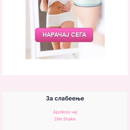
За слабеење
Apolloss чаj
Diet Shake