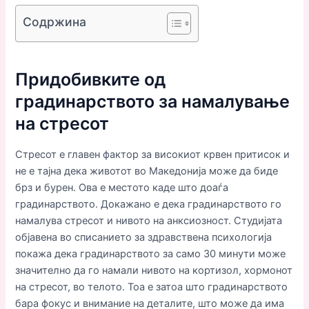
Содржина
Придобивките од
градинарството за намалување
на стресот
Стресот е главен фактор за високиот крвен притисок и
не е тајна дека животот во Македонија може да биде
брз и бурен. Ова е местото каде што доаѓа
градинарството. Докажано е дека градинарството го
намалува стресот и нивото на анксиозност. Студијата
објавена во списанието за здравствена психологија
покажа дека градинарството за само 30 минути може
значително да го намали нивото на кортизол, хормонот
на стресот, во телото. Тоа е затоа што градинарството
бара фокус и внимание на деталите, што може да има