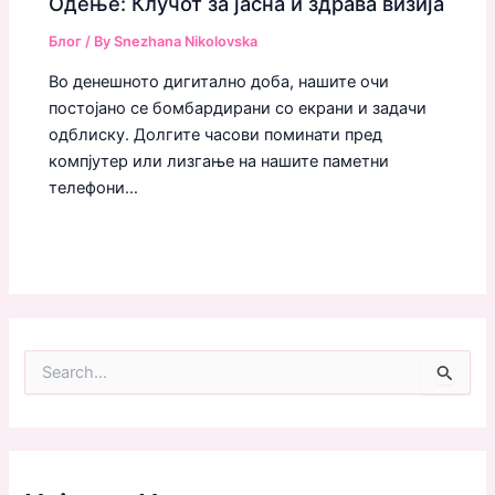
Одење: Клучот за јасна и здрава визија
Блог
/ By
Snezhana Nikolovska
Во денешното дигитално доба, нашите очи
постојано се бомбардирани со екрани и задачи
одблиску. Долгите часови поминати пред
компјутер или лизгање на нашите паметни
телефони…
S
e
a
r
c
h
f