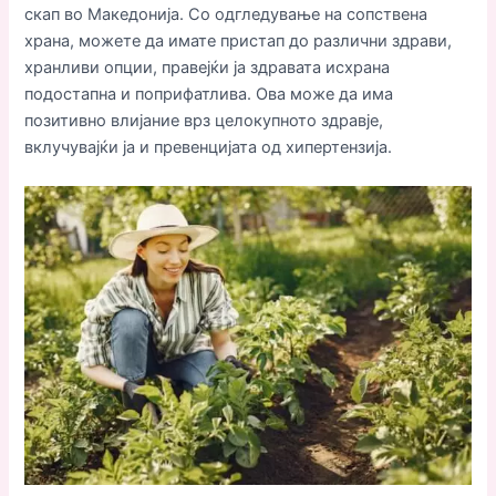
скап во Македонија. Со одгледување на сопствена
храна, можете да имате пристап до различни здрави,
хранливи опции, правејќи ја здравата исхрана
подостапна и поприфатлива. Ова може да има
позитивно влијание врз целокупното здравје,
вклучувајќи ја и превенцијата од хипертензија.