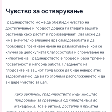
Чувство за остварување
Градинарството може да обезбеди чувство на
достигнување и гордост додека ги гледате вашите
растенија како растат и произведуваат. Ова може да
има значително влијание врз самодовербата и да
промовира позитивен начин на размислување, кои се
клучни за целокупната благосостојба и спречување на
хипертензија. Градинарството е процес и бара трпение,
посветеност и напорна работа. Гледањето на
плодовите на вашиот труд може да биде неверојатно
задоволувачко, да ви го зголеми расположението и да
ви даде чувство за цел.
Како заклучок, градинарството нуди мноштво
придобивки за превенција од хипертензија во
Македонија. Тоа е евтина, достапна и пријатна