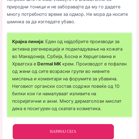
природни тоници и не заборавајте да му го дадете
многу потребното време за одмор. Не мора да носите
шминка за да изгледате убаво.
Крајна линија:
Еден од најдобрите производи за
активна регенерација и подмладување на кожата
во Македонија, Србија, Босна и Херцеговина и
Хрватска е
Dermal MK
крем. Производот е пофален
од жени од сите возрасни групи во нивните
мислења и коментари на форумите за убавина.
Неговиот органски состав содржи повеќе од 10
билки кои ги намалуваат изливите на
псоријатични и акни. Многу дерматолози мислат
дека е посигурен од скапата козметика.
НАРАЧАЈ СЕГА