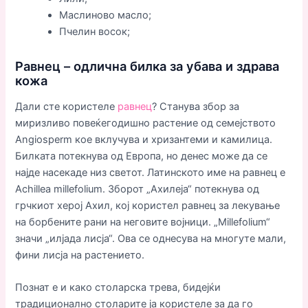
Маслиново масло;
Пчелин восок;
Равнец – одлична билка за убава и здрава
кожа
Дали сте користеле
равнец
? Станува збор за
миризливо повеќегодишно растение од семејството
Angiosperm кое вклучува и хризантеми и камилица.
Билката потекнува од Европа, но денес може да се
најде насекаде низ светот. Латинското име на равнец е
Achillea millefolium. Зборот „Ахилеја“ потекнува од
грчкиот херој Ахил, кој користел равнец за лекување
на борбените рани на неговите војници. „Millefolium“
значи „илјада лисја“. Ова се однесува на многуте мали,
фини лисја на растението.
Познат е и како столарска трева, бидејќи
традиционално столарите ја користеле за да го