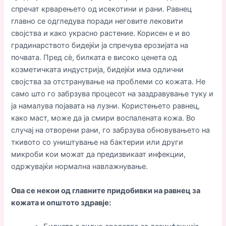
спречат крварењето од исекотини и рани. Равнец
главно се одгледува поради неговите лековити
својства и како украсно растение. Корисен е и во
градинарството бидејќи ја спречува ерозијата на
почвата. Пред сè, билката е високо ценета од
козметичката индустрија, бидејќи има одлични
својства за отстранување на проблеми со кожата. Не
само што го забрзува процесот на заздравување туку и
ја намалува појавата на лузни. Користењето равнец,
како маст, може да ја смири воспалената кожа. Во
случај на отворени рани, го забрзува обновувањето на
ткивото со уништување на бактерии или други
микроби кои можат да предизвикаат инфекции,
одржувајќи нормална навлажнување.
Ова се некои од главните придобивки на равнец за
кожата и општото здравје: