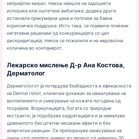
непријатен мирис. Некои наишле на задоцнета
испорака или оштетена амбалажа, додека други
истакнале прекумерна цена и поплаки за бавна
корисничка поддршка. Исто така, се појавиле плаќени
негативни рецензии од конкуренцијата со цел
дискредитација. Некои се пожалиле и на недоволна
количина во контејнерот.
Лекарско мислење Д-р Ана Костова,
Дерматолог
Дерматологот ја потврдува безбедноста и ефикасноста
на Dermal гелот, клинички докажан за намалување на
воспалението и смирување на кожата погодена од
псоријаза. Формулацијата, богата со природни
екстракти, ја подобрува хидратацијата и ја намалува
црвенилото без штетни несакани ефекти и без
алергиски реакции. Се препорачува нанесување на
тенок слој двапати дневно во период од најмалку 30