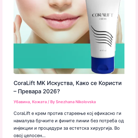
CoraLift MK Искуства, Како се Користи
– Превара 2026?
Убавина
,
Кожата
/ By
Snezhana Nikolovska
CoraLift е крем против стареење кој ефикасно ги
намалува брчките и фините линии без потреба од
инјекции и процедури за естетска хирургија. Во
овој целосен…