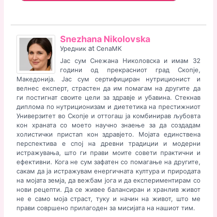
Snezhana Nikolovska
at
Уредник
CenaMK
Јас сум Снежана Николовска и имам 32
години од прекрасниот град Скопје,
Македонија. Јас сум сертифициран нутриционист и
велнес експерт, страстен да им помагам на другите да
ги постигнат своите цели за здравје и убавина. Стекнав
диплома по нутриционизам и диететика на престижниот
Универзитет во Скопје и оттогаш ја комбинирав љубовта
кон храната со моето научно знаење за да создадам
холистички пристап кон здравјето. Мојата единствена
перспектива е спој на древни традиции и модерни
истражувања, што ги прави моите совети практични и
ефективни. Кога не сум зафатен со помагање на другите,
сакам да ја истражувам енергичната култура и природата
на мојата земја, да вежбам јога и да експериментирам со
нови рецепти. Да се ​​живее балансиран и хранлив живот
не е само моја страст, туку и начин на живот, што ме
прави совршено прилагоден за мисијата на нашиот тим.