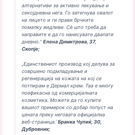
алтернативи за активно лекување и
секојдневна нега. Го затегнува овалот
на лицето и ги прави брчките
помалку видливи. Сè што треба да
направите е да го нанесувате двапати
дневно.“
Елена Димитрова, 37,
Скопје;
„Единствениот производ кој делува за
совршено подмладување и
регенерација на кожата на кој се
потпирам е Дермал крем. Таа е многу
поефикасна од комерцијалната
козметика. Можете да го купите
вашиот примерок со добар попуст на
цената преку неговата официјална
веб-страница.’
Бранка Чупиќ, 30,
Дубровник;