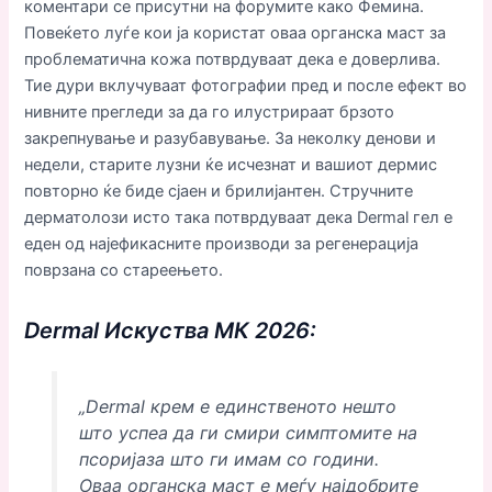
коментари се присутни на форумите како Фемина.
Повеќето луѓе кои ја користат оваа органска маст за
проблематична кожа потврдуваат дека е доверлива.
Тие дури вклучуваат фотографии пред и после ефект во
нивните прегледи за да го илустрираат брзото
закрепнување и разубавување. За неколку денови и
недели, старите лузни ќе исчезнат и вашиот дермис
повторно ќе биде сјаен и брилијантен. Стручните
дерматолози исто така потврдуваат дека Dermal гел е
еден од најефикасните производи за регенерација
поврзана со стареењето.
Dermal Искуства МК 2026:
„Dermal крем е единственото нешто
што успеа да ги смири симптомите на
псоријаза што ги имам со години.
Оваа органска маст е меѓу најдобрите