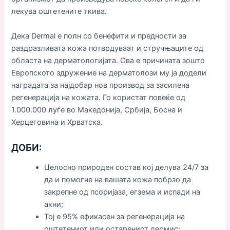
лекува оштетените ткива.
Дека Dermal е полн со бенефити и предности за
раздразливата кожа потврдуваат и стручњаците од
областа на дерматологијата. Ова е причината зошто
Европското здружение на дерматолози му ја додели
наградата за најдобар нов производ за засилена
регенерација на кожата. Го користат повеќе од
1.000.000 луѓе во Македонија, Србија, Босна и
Херцеговина и Хрватска.
ДОБИ:
Целосно природен состав кој делува 24/7 за
да и помогне на вашата кожа побрзо да
закрепне од псоријаза, егзема и испади на
акни;
Тој е 95% ефикасен за регенерација на
оштетениот или остарениот дермис;