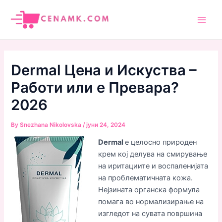
Skip
to
Main
content
Men
Dermal Цена и Искуства –
Работи или е Превара?
2026
By
Snezhana Nikolovska
/
јуни 24, 2024
Dermal
е целосно природен
крем кој делува на смирување
на иритациите и воспаленијата
на проблематичната кожа.
Нејзината органска формула
помага во нормализирање на
изгледот на сувата површина