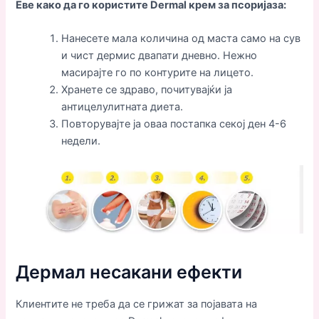
Еве како да го користите Dermal крем
за псоријаза
:
Нанесете мала количина од маста само на сув
и чист дермис двапати дневно. Нежно
масирајте го по контурите на лицето.
Хранете се здраво, почитувајќи ја
антицелулитната диета.
Повторувајте ја оваа постапка секој ден 4-6
недели.
Дермал несакани ефекти
Клиентите не треба да се грижат за појавата на