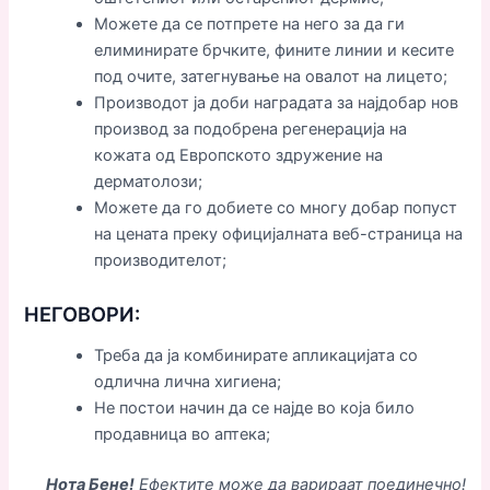
Можете да се потпрете на него за да ги
елиминирате брчките, фините линии и кесите
под очите, затегнување на овалот на лицето;
Производот ја доби наградата за најдобар нов
производ за подобрена регенерација на
кожата од Европското здружение на
дерматолози;
Можете да го добиете со многу добар попуст
на цената преку официјалната веб-страница на
производителот;
НЕГОВОРИ:
Треба да ја комбинирате апликацијата со
одлична лична хигиена;
Не постои начин да се најде во која било
продавница во аптека;
Нота Бене!
Ефектите може да варираат поединечно!