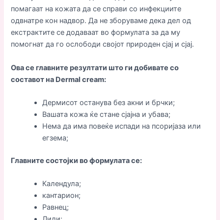
помагаат на кожата да се справи со инфекциите
одвнатре кон надвор. Да не зборуваме дека дел од
екстрактите се додаваат во формулата за да му
помогнат да го ослободи својот природен сјај и сјај.
Ова се главните резултати што ги добивате со
составот на Dermal cream:
Дермисот останува без акни и брчки;
Вашата кожа ќе стане сјајна и убава;
Нема да има повеќе испади на псоријаза или
егзема;
Главните состојки во формулата се:
Календула;
кантарион;
Равнец;
Лили;