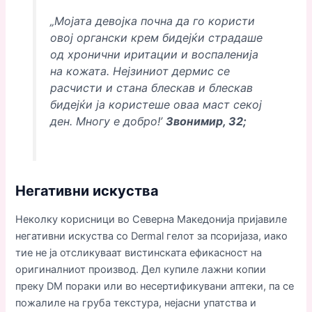
„Мојата девојка почна да го користи
овој органски крем бидејќи страдаше
од хронични иритации и воспаленија
на кожата. Нејзиниот дермис се
расчисти и стана блескав и блескав
бидејќи ја користеше оваа маст секој
ден. Многу е добро!’
Звонимир, 32;
Негативни искуства
Неколку корисници во Северна Македонија пријавиле
негативни искуства со Dermal гелот за псоријаза, иако
тие не ја отсликуваат вистинската ефикасност на
оригиналниот производ. Дел купиле лажни копии
преку DM пораки или во несертификувани аптеки, па се
пожалиле на груба текстура, нејасни упатства и