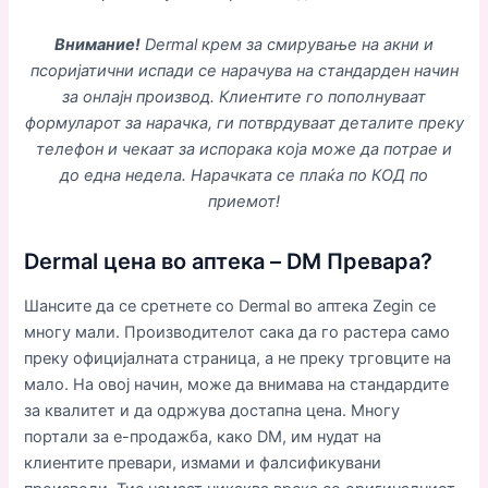
Внимание!
Dermal крем за смирување на акни и
псоријатични испади се нарачува на стандарден начин
за онлајн производ. Клиентите го пополнуваат
формуларот за нарачка, ги потврдуваат деталите преку
телефон и чекаат за испорака која може да потрае и
до една недела. Нарачката се плаќа по КОД по
приемот!
Dermal цена во аптека – DM Превара?
Шансите да се сретнете со Dermal во аптека Zegin се
многу мали. Производителот сака да го растера само
преку официјалната страница, а не преку трговците на
мало. На овој начин, може да внимава на стандардите
за квалитет и да одржува достапна цена. Многу
портали за е-продажба, како DM, им нудат на
клиентите превари, измами и фалсификувани