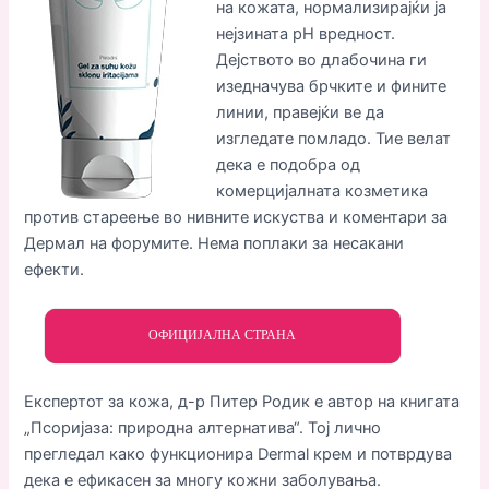
на кожата, нормализирајќи ја
нејзината pH вредност.
Дејството во длабочина ги
изедначува брчките и фините
линии, правејќи ве да
изгледате помладо. Тие велат
дека е подобра од
комерцијалната козметика
против стареење во нивните искуства и коментари за
Дермал на форумите. Нема поплаки за несакани
ефекти.
ОФИЦИЈАЛНА СТРАНА
Експертот за кожа, д-р Питер Родик е автор на книгата
„Псоријаза: природна алтернатива“. Тој лично
прегледал како функционира Dermal крем и потврдува
дека е ефикасен за многу кожни заболувања.