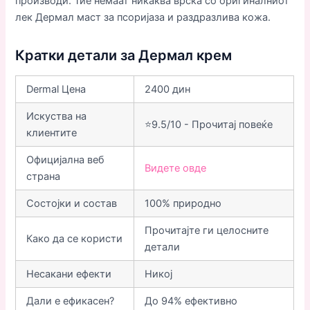
производи. Тие немаат никаква врска со оригиналниот
лек Дермал маст за псоријаза и раздразлива кожа.
Кратки детали за Дермал крем
Dermal Цена
2400 дин
Искуства на
⭐9.5/10 - Прочитај повеќе
клиентите
Официјална веб
Видете овде
страна
Состојки и состав
100% природно
Прочитајте ги целосните
Како да се користи
детали
Несакани ефекти
Никој
Дали е ефикасен?
До 94% ефективно