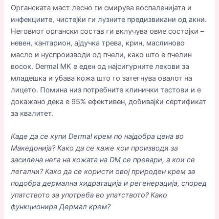
Органската маст лесно ги смирува воспаленијата и
инфекциите, чистејќи ги лузните предизвикани од акни.
Неговиот органски состав ги вклучува овие состојки –
невен, кантарион, ајдучка трева, крин, маслиново
масло и нуспроизводи од пчели, како што е пчелин
восок. Dermal MK е еден од најсигурните лекови за
младешка и убава кожа што го затегнува овалот на
лицето. Помина низ потребните клинички тестови и е
докажано дека е 95% ефективен, добивајќи сертификат
за квалитет.
Каде да се купи Dermal крем по најдобра цена во
Македонија? Како да се каже кои производи за
засилена нега на кожата на DM се превари, а кои се
легални? Како да се користи овој природен крем за
подобра дермална хидратација и регенерација, според
упатството за употреба во упатството? Како
функционира Дермал крем?