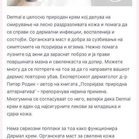
Dermal е целосно природен крем кој делува на
смирување на лесно раздразливата кожа и помага да
се справи со дермални инфекции, воспаленија и
состојби. Органската маст е добра за сузбивање на
симптомите на псоријаза и егзема. Нежно помага
лузните од акни да зараснат побрзо и ја прави
површината мазна и свиленкаста на допир. Можете
многу да се потпрете на тоа за да го направите вашиот
дермис повторно убав. Експертскиот дерматолог д-р
Питер Родик – автор на книгата „Псоријаза: природна
алтернатива“ – препорачува нејзина примена.
Многумина се согласуваат со него, велејќи дека Dermal
крем е еден од најсигурните лекови за младешка и
сјајна кожа.
Нема сериозни поплаки за тоа како функционира
Дермал крем. Органската маст за свилена кожа