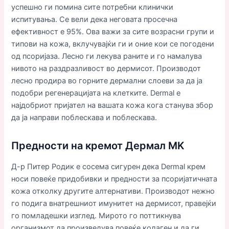
успешно ги помина сите потребни клинички
испитувања. Се вели дека неговата просечна
ефективност е 95%. Ова важи за сите возрасни групи и
типови на кожа, вклучувајќи ги и оние кои се погодени
од псоријаза. Лесно ги лекува раните и го намалува
нивото на раздразливост во дермисот. Производот
лесно продира во горните дермални слоеви за да ја
подобри регенерацијата на клетките. Dermal е
најдобриот пријател на вашата кожа кога станува збор
да ја направи поблескава и поблескава.
Предности на кремот Дермал MK
Д-р Питер Родик е сосема сигурен дека Dermal крем
носи повеќе придобивки и предности за псоријатичната
кожа отколку другите алтернативи. Производот нежно
го подига внатрешниот имунитет на дермисот, правејќи
го помладешки изглед. Мирото го поттикнува
организмот да произведува повеќе колаген и да ги