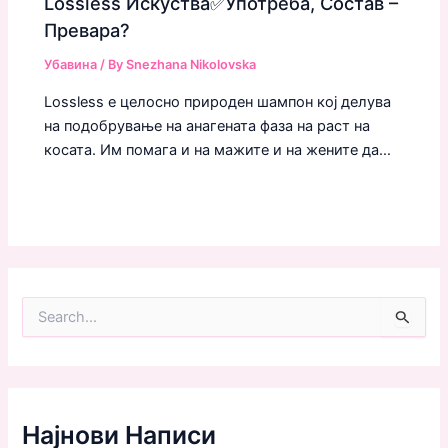
Lossless Искуства✅Употреба, Состав –
Превара?
Убавина
/ By
Snezhana Nikolovska
Lossless е целосно природен шампон кој делува
на подобрување на анагената фаза на раст на
косата. Им помага и на мажите и на жените да…
S
e
a
r
c
h
f
Најнови Написи
o