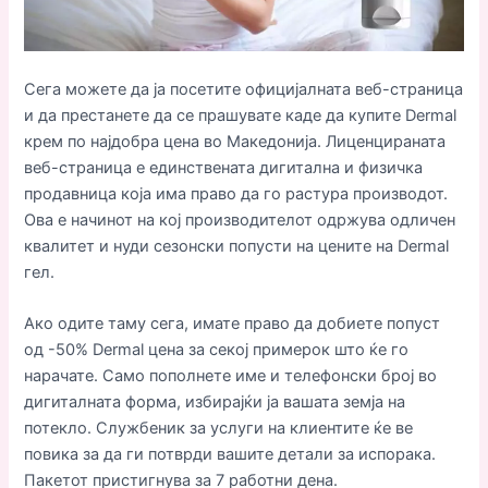
Сега можете да ја посетите официјалната веб-страница
и да престанете да се прашувате каде да купите Dermal
крем по најдобра цена во Македонија. Лиценцираната
веб-страница е единствената дигитална и физичка
продавница која има право да го растура производот.
Ова е начинот на кој производителот одржува одличен
квалитет и нуди сезонски попусти на цените на Dermal
гел.
Ако одите таму сега, имате право да добиете попуст
од -50% Dermal цена за секој примерок што ќе го
нарачате. Само пополнете име и телефонски број во
дигиталната форма, избирајќи ја вашата земја на
потекло. Службеник за услуги на клиентите ќе ве
повика за да ги потврди вашите детали за испорака.
Пакетот пристигнува за 7 работни дена.