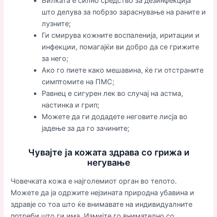
Билката е силно средство за дезинфекција
што делува за побрзо зараснување на раните и
лузните;
Ги смирува кожните воспаленија, иритации и
инфекции, помагајќи ви добро да се грижите
за него;
Ако го пиете како мешавина, ќе ги отстраните
симптомите на ПМС;
Равнец е сигурен лек во случај на астма,
настинка и грип;
Можете да ги додадете неговите лисја во
јадење за да го зачините;
Чувајте ја кожата здрава со грижа и
негување
Човечката кожа е најголемиот орган во телото.
Можете да ја одржите нејзината природна убавина и
здравје со тоа што ќе внимавате на индивидуалните
потреби што ги има. Измијте го внимателно со