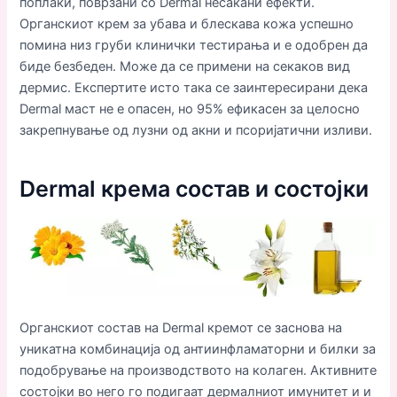
поплаки, поврзани со Dermal несакани ефекти.
Органскиот крем за убава и блескава кожа успешно
помина низ груби клинички тестирања и е одобрен да
биде безбеден. Може да се примени на секаков вид
дермис. Експертите исто така се заинтересирани дека
Dermal маст не е опасен, но 95% ефикасен за целосно
закрепнување од лузни од акни и псоријатични изливи.
Dermal крема состав и состојки
Органскиот состав на Dermal кремот се заснова на
уникатна комбинација од антиинфламаторни и билки за
подобрување на производството на колаген. Активните
состојки во него го подигаат дермалниот имунитет и и