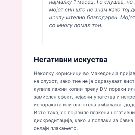
најмалку 1 месец. Го слушав, но
мојот син што не знам како тој 
исклучително благодарен. Мојот
со многу помал тон.
Негативни искуства
Неколку корисници во Македонија пријав
на слухот, иако тие не ја одразуваат ви
купиле лажни копии преку DM пораки или
замислен ефект, нејасни упатства и непр
испораката или оштетена амбалажа, додек
Исто така, се појавиле плаќени негативн
дискредитација, како и поплаки за бавн
онлајн плаќањето.