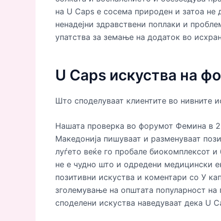
на U Caps е сосема природен и затоа не
ненадејни здравствени поплаки и пробле
упатства за земање на додаток во исхран
U Caps искуства на ф
Што споделуваат клиентите во нивните и
Нашата проверка во форумот Фемина в 2
Македонија пишуваат и разменуваат пози
луѓето веќе го пробале биокомплексот и 
не е чудно што и одредени медицински ек
позитивни искуства и коментари со У кап
зголемување на општата популарност на 
споделени искуства наведуваат дека U C