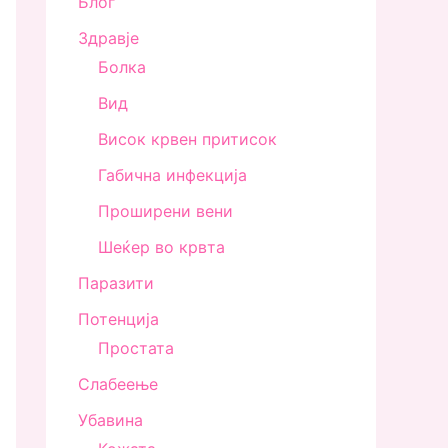
Блог
Здравjе
Болка
Вид
Висок крвен притисок
Габична инфекција
Проширени вени
Шеќер во крвта
Паразити
Потенција
Простата
Слабеење
Убавина