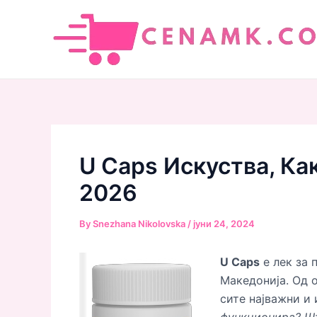
Skip
to
content
U Caps Искуства, Ка
2026
By
Snezhana Nikolovska
/
јуни 24, 2024
U Caps
е лек за 
Македонија. Од о
сите најважни и 