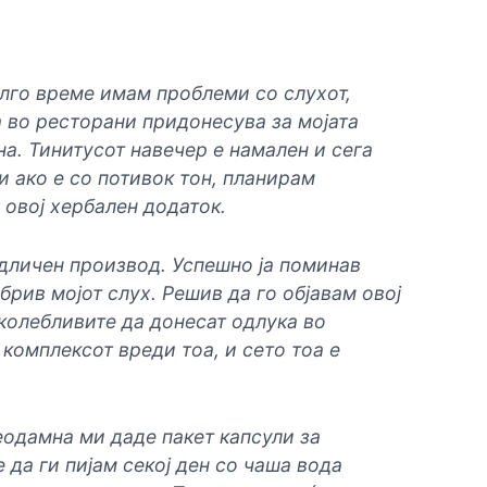
лго време имам проблеми со слухот,
 во ресторани придонесува за мојата
на. Тинитусот навечер е намален и сега
и ако е со потивок тон, планирам
 овој хербален додаток.
одличен производ. Успешно ја поминав
брив мојот слух. Решив да го објавам овој
колебливите да донесат одлука во
 комплексот вреди тоа, и сето тоа е
еодамна ми даде пакет капсули за
 да ги пијам секој ден со чаша вода