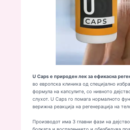
U Caps е природен лек за ефикасна реге
во европска клиника од специјално избр
формула на капсулите, со нивното дејств
слухот. U Caps го помага нормалното фу
верижна реакција на регенерација на тел
Производот има 3 главни фази на дејство
болката и воспалението и обезбедува пра