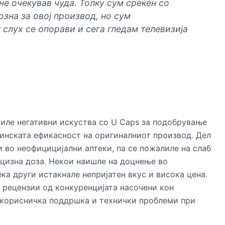
 не очекував чуда. Толку сум среќен со
дозна за овој производ, но сум
 слух се опорави и сега гледам телевизија
иле негативни искуства со U Caps за подобрување
стинската ефикасност на оригиналниот производ. Дел
 во неофицицијални аптеки, па се пожалиле на слаб
ецизна доза. Некои наишле на доцнење во
а други истакнале непријатен вкус и висока цена.
и рецензии од конкуренцијата насочени кон
а корисничка поддршка и технички проблеми при