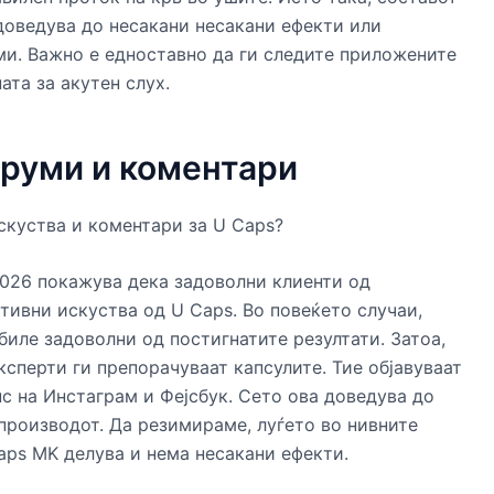
 доведува до несакани несакани ефекти или
ми. Важно е едноставно да ги следите приложените
ата за акутен слух.
оруми и коментари
скуства и коментари за U Caps?
026 покажува дека задоволни клиенти од
тивни искуства од U Caps. Во повеќето случаи,
биле задоволни од постигнатите резултати. Затоа,
сперти ги препорачуваат капсулите. Тие објавуваат
с на Инстаграм и Фејсбук. Сето ова доведува до
производот. Да резимираме, луѓето во нивните
aps MK делува и нема несакани ефекти.