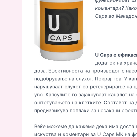
функционира? Шт
коментари? Како 
Caps во Македон
U Caps е ефикас
додаток на храна
доза. Ефективноста на производот е нас
подобрување на слухот. Покрај тоа, У ка
нарушуваат слухот со регенерирање на ц
уво. Капсулите го зајакнуваат каналот на
оштетувањето на клетките. Составот на 
предизвикува поплаки за несакани ефект
Веќе можеме да кажеме дека има доста 
искуства и коментари за U Caps MK на фо