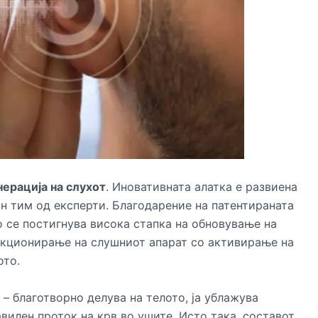
нерација на слухот
. Иновативната алатка е развиена
ан тим од експерти. Благодарение на патентираната
о се постигнува висока стапка на обновување на
нкционирање на слушниот апарат со активирање на
ото.
 – благотворно делува на телото, ја ублажува
вилен проток на крв во ушите. Исто така, составот