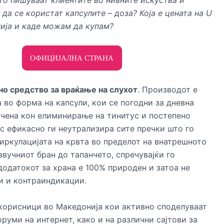
о пишуваат клиентите во нивните искуства и
да се користат капсулите – доза? Која е цената на U
ија и каде можам да купам?
ОФИЦИЈАЛНА СТРАНА
но средство за враќање на слухот
. Производот е
 во форма на капсули, кои се погодни за дневна
очена кон елиминирање на тинитус и постепено
пс ефикасно ги неутрализира сите пречки што го
иркулацијата на крвта во пределот на внатрешното
 звучниот бран до тапанчето, спречувајќи го
додатокот за храна е 100% природен и затоа не
и и контраиндикации.
корисници во Македонија кои активно споделуваат
руми на интернет, како и на различни сајтови за