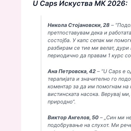
U Caps Искуства МК 2026:
Никола Стојановски, 28
– “Подо
претпоставувам дека и работата
состојба. У капс сепак ми помог
разбирам се тие ми велат, дури 
периодично да правам 1 курс со
Ана Петровска, 42
– “U Caps е 
терапијата и значително го подо
коментар за да им помогнам на 
вистинската насока. Верувај ми,
природно“.
Виктор Ангелов, 50
– „Син ми н
подобрување на слухот. Ми рече