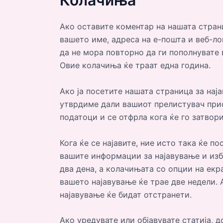
Колачиња
Ако оставите коментар на нашата стран
вашето име, адреса на е-пошта и веб-ло
да не мора повторно да ги пополнувате 
Овие колачиња ќе траат една година.
Ако ја посетите нашата страница за нај
утврдиме дали вашиот прелистувач при
податоци и се отфрла кога ќе го затвор
Кога ќе се најавите, ние исто така ќе п
вашите информации за најавување и изб
два дена, а колачињата со опции на екр
вашето најавување ќе трае две недели. 
најавување ќе бидат отстранети.
Ако уредувате или објавувате статија, 