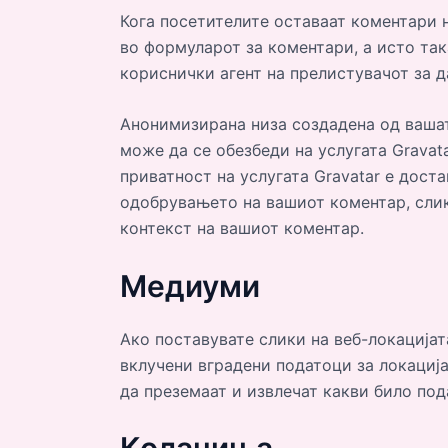
Кога посетителите оставаат коментари 
во формуларот за коментари, а исто така
кориснички агент на прелистувачот за 
Анонимизирана низа создадена од вашат
може да се обезбеди на услугата Gravata
приватност на услугата Gravatar е достап
одобрувањето на вашиот коментар, слик
контекст на вашиот коментар.
Медиуми
Ако поставувате слики на веб-локацијат
вклучени вградени податоци за локација
да преземаат и извлечат какви било под