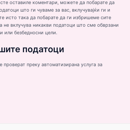
 сте оставиле коментари, можете да побарате да
одатоци што ги чуваме за вас, вклучувајќи ги и
те исто така да побарате да ги избришеме сите
ва не вклучува никакви податоци што сме обврзани
и или безбедносни цели.
ашите податоци
е проверат преку автоматизирана услуга за