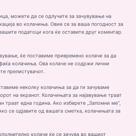
ица, можете да се одлучите за зачувување на
кација во колачиња. Овие се за ваша погодност за
вашите податоци кога ќе оставите друг коментар.
авување, ќе поставиме привремено колаче за да
фаќа колачиња. Ова колаче не содржи лични
ите прелистувачот.
оставиме неколку колачиња за да ги зачуваме
орот на екранот. Колачињата за најавување траат
ан траат една година. Ако изберете „Запомни ме“,
Ако се одјавите од вашата сметка, колачињата за
дополнително колаче ќе се зачува во вашиот