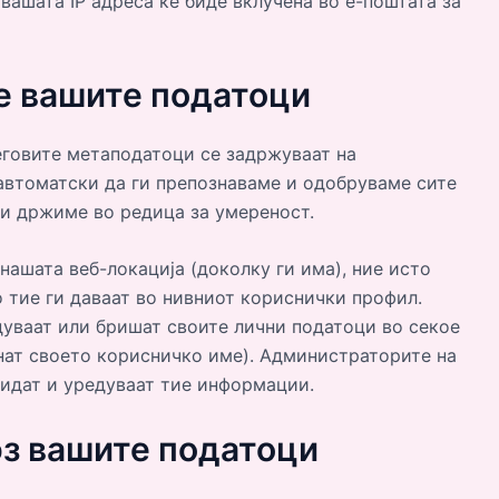
вашата IP адреса ќе биде вклучена во е-поштата за
ме вашите податоци
еговите метаподатоци се задржуваат на
автоматски да ги препознаваме и одобруваме сите
и држиме во редица за умереност.
нашата веб-локација (доколку ги има), ние исто
 тие ги даваат во нивниот кориснички профил.
дуваат или бришат своите лични податоци во секое
нат своето корисничко име). Администраторите на
видат и уредуваат тие информации.
рз вашите податоци