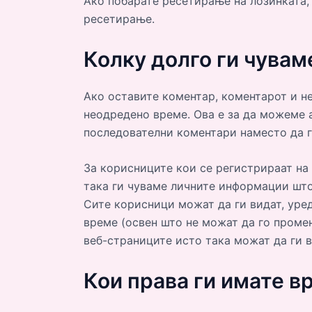
Ако побарате ресетирање на лозинката, 
ресетирање.
Колку долго ги чува
Ако оставите коментар, коментарот и н
неодредено време. Ова е за да можеме 
последователни коментари наместо да г
За корисниците кои се регистрираат на 
така ги чуваме личните информации што
Сите корисници можат да ги видат, уре
време (освен што не можат да го проме
веб-страниците исто така можат да ги 
Кои права ги имате в