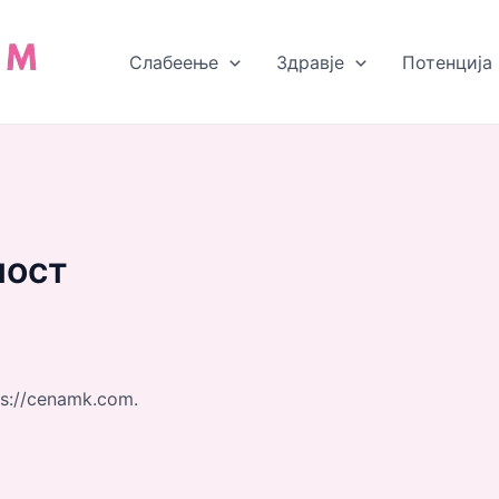
Слабеење
Здравjе
Потенција
ност
s://cenamk.com.