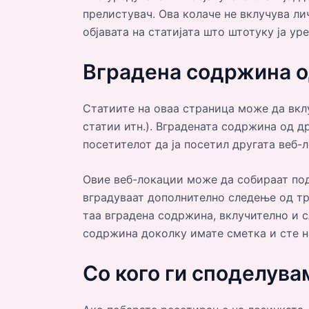
прелистувач. Ова колаче не вклучува ли
објавата на статијата што штотуку ја ур
Вградена содржина о
Статиите на оваа страница може да вклу
статии итн.). Вградената содржина од д
посетителот да ја посетил другата веб-л
Овие веб-локации може да собираат под
вградуваат дополнително следење од тре
таа вградена содржина, вклучително и 
содржина доколку имате сметка и сте на
Со кого ги споделув