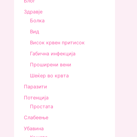
Блог
Здравjе
Болка
Вид
Висок крвен притисок
Габична инфекција
Проширени вени
Шеќер во крвта
Паразити
Потенција
Простата
Слабеење
Убавина