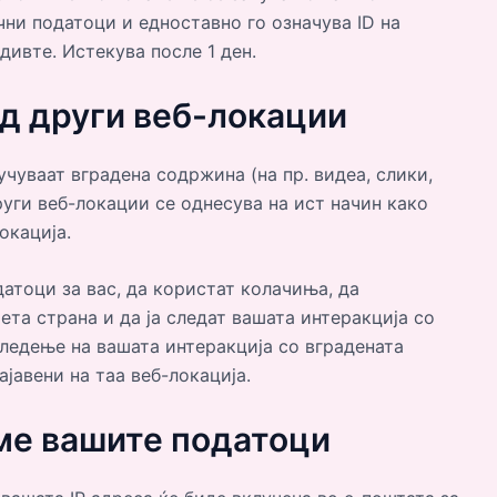
чни податоци и едноставно го означува ID на
едивте. Истекува после 1 ден.
д други веб-локации
чуваат вградена содржина (на пр. видеа, слики,
руги веб-локации се однесува на ист начин како
окација.
атоци за вас, да користат колачиња, да
та страна и да ја следат вашата интеракција со
следење на вашата интеракција со вградената
јавени на таа веб-локација.
аме вашите податоци