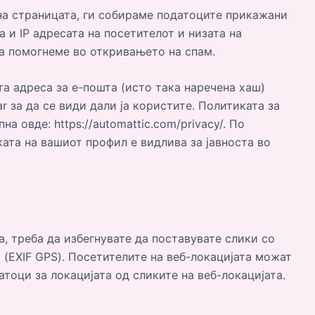
на страницата, ги собираме податоците прикажани
 и IP адресата на посетителот и низата на
да помогнеме во откривањето на спам.
а адреса за е-пошта (исто така наречена хаш)
r за да се види дали ја користите. Политиката за
на овде: https://automattic.com/privacy/. По
ата на вашиот профил е видлива за јавноста во
а, треба да избегнувате да поставувате слики со
 (EXIF GPS). Посетителите на веб-локацијата можат
атоци за локацијата од сликите на веб-локацијата.