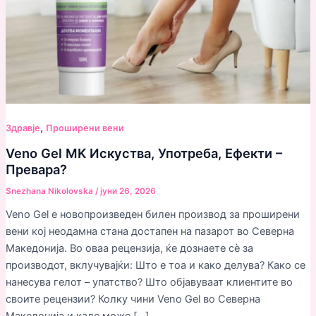
,
Здравjе
Проширени вени
Veno Gel MK Искуства, Употреба, Ефекти –
Превара?
Snezhana Nikolovska
/
јуни 26, 2026
Veno Gel е новопроизведен билен производ за проширени
вени кој неодамна стана достапен на пазарот во Северна
Македонија. Во оваа рецензија, ќе дознаете сè за
производот, вклучувајќи: Што е тоа и како делува? Како се
нанесува гелот – упатство? Што објавуваат клиентите во
своите рецензии? Колку чини Veno Gel во Северна
Македонија и каде може […]