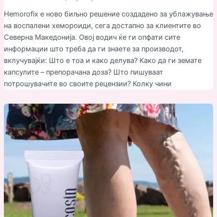
Hemorofix е ново биљно решение создадено за ублажување
на воспалени хемороиди, сега достапно за клиентите во
Северна Македонија. Овој водич ќе ги опфати сите
информации што треба да ги знаете за производот,
вклучувајќи: Што е тоа и како делува? Како да ги земате
капсулите – препорачана доза? Што пишуваат
потрошувачите во своите рецензии? Колку чини