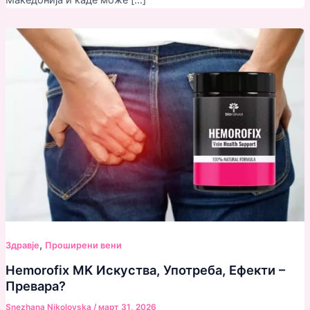
,
Здравjе
Проширени вени
Hemorofix MK Искуства, Употреба, Ефекти –
Превара?
Snezhana Nikolovska
/
март 31, 2026