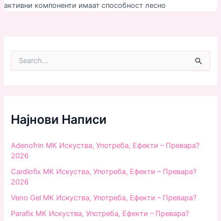
активни компоненти имаат способност лесно
S
e
a
r
c
h
f
Најнови Написи
o
r
:
Adenofrin MK Искуства, Употреба, Ефекти – Превара?
2026
Cardiofix MK Искуства, Употреба, Ефекти – Превара?
2026
Veno Gel MK Искуства, Употреба, Ефекти – Превара?
Parafix MK Искуства, Употреба, Ефекти – Превара?