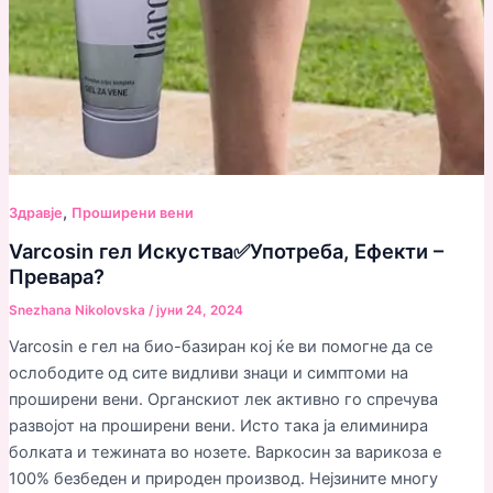
,
Здравjе
Проширени вени
Varcosin гел Искуства✅Употреба, Ефекти –
Превара?
Snezhana Nikolovska
/
јуни 24, 2024
Varcosin е гел на био-базиран кој ќе ви помогне да се
ослободите од сите видливи знаци и симптоми на
проширени вени. Органскиот лек активно го спречува
развојот на проширени вени. Исто така ја елиминира
болката и тежината во нозете. Варкосин за варикоза е
100% безбеден и природен производ. Нејзините многу