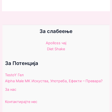
За слабеење
Apolloss чаj
Diet Shake
За Потенциjа
TestoY Гел
Alpha Male MK Искуства, Употреба, Ефекти – Превара?
За нас
Контактирајте неc