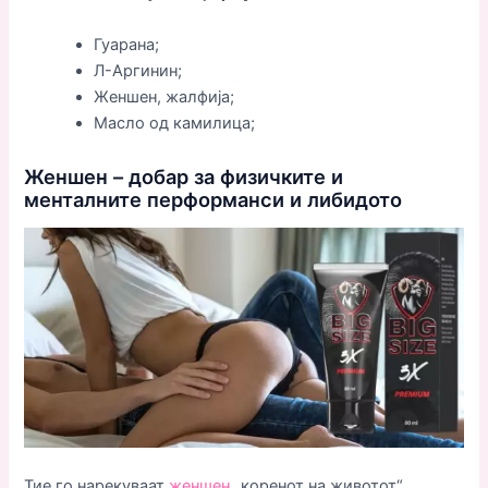
Гуарана;
Л-Аргинин;
Женшен, жалфија;
Масло од камилица;
Женшен – добар за физичките и
менталните перформанси и либидото
Тие го нарекуваат
женшен
„коренот на животот“