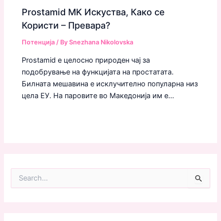
Prostamid MK Искуства, Како се
Користи – Превара?
Потенција
/ By
Snezhana Nikolovska
Prostamid е целосно природен чај за
подобрување на функцијата на простатата.
Билната мешавина е исклучително популарна низ
цела ЕУ. На паровите во Македонија им е…
S
e
a
r
c