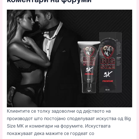
Клиентите се толку задоволни од дејството на
производот што постојано споделуваат искуства од Big
Size MK и коментари на форумите. Искуствата
покажуваат дека мажите се гордеат со