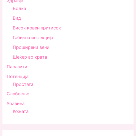
Здравjе
Болка
Вид
Висок крвен притисок
Габична инфекција
Проширени вени
Шеќер во крвта
Паразити
Потенција
Простата
Слабеење
Убавина
Кожата