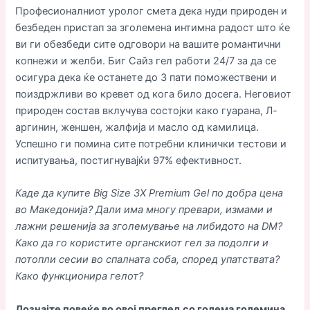
Професионалниот уролог смета дека нуди природен и
безбеден пристап за зголемена интимна радост што ќе
ви ги обезбеди сите одговори на вашите романтични
копнежи и желби. Биг Сайз гел работи 24/7 за да се
осигура дека ќе останете до 3 пати поможествени и
поиздржливи во кревет од кога било досега. Неговиот
природен состав вклучува состојки како гуарана, Л-
аргинин, женшен, жалфија и масло од камилица.
Успешно ги помина сите потребни клинички тестови и
испитувања, постигнувајќи 97% ефективност.
Каде да купите Big Size 3X Premium Gel по добра цена
во Македонија? Дали има многу превари, измами и
лажни решенија за зголемување на либидото на DM?
Како да го користите органскиот гел за подолги и
потопли сесии во спалната соба, според упатствата?
Како функционира гелот?
Дознајте повеќе во овој преглед со голема големина