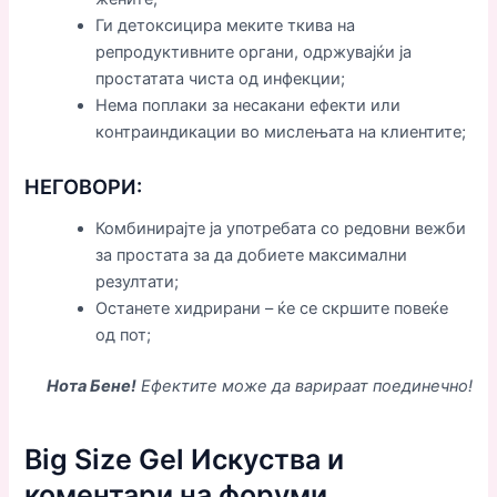
Ги детоксицира меките ткива на
репродуктивните органи, одржувајќи ја
простатата чиста од инфекции;
Нема поплаки за несакани ефекти или
контраиндикации во мислењата на клиентите;
НЕГОВОРИ:
Комбинирајте ја употребата со редовни вежби
за простата за да добиете максимални
резултати;
Останете хидрирани – ќе се скршите повеќе
од пот;
Нота Бене!
Ефектите може да варираат поединечно!
Big Size Gel Искуства и
коментари на форуми