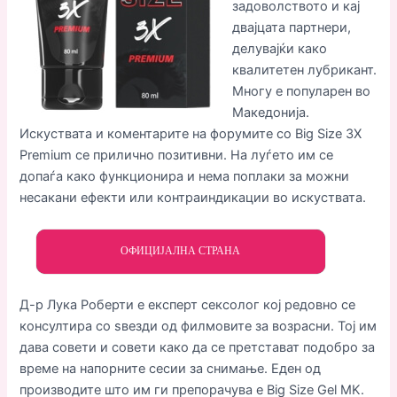
задоволството и кај
двајцата партнери,
делувајќи како
квалитетен лубрикант.
Многу е популарен во
Македонија.
Искуствата и коментарите на форумите со Big Size 3X
Premium се прилично позитивни. На луѓето им се
допаѓа како функционира и нема поплаки за можни
несакани ефекти или контраиндикации во искуствата.
ОФИЦИЈАЛНА СТРАНА
Д-р Лука Роберти е експерт сексолог кој редовно се
консултира со ѕвезди од филмовите за возрасни. Тој им
дава совети и совети како да се претстават подобро за
време на напорните сесии за снимање. Еден од
производите што им ги препорачува е Big Size Gel MK.