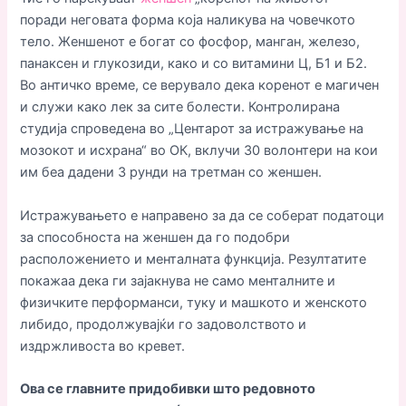
поради неговата форма која наликува на човечкото
тело. Женшенот е богат со фосфор, манган, железо,
панаксен и глукозиди, како и со витамини Ц, Б1 и Б2.
Во античко време, се верувало дека коренот е магичен
и служи како лек за сите болести. Контролирана
студија спроведена во „Центарот за истражување на
мозокот и исхрана“ во ОК, вклучи 30 волонтери на кои
им беа дадени 3 рунди на третман со женшен.
Истражувањето е направено за да се соберат податоци
за способноста на женшен да го подобри
расположението и менталната функција. Резултатите
покажаа дека ги зајакнува не само менталните и
физичките перформанси, туку и машкото и женското
либидо, продолжувајќи го задоволството и
издржливоста во кревет.
Ова се главните придобивки што редовното