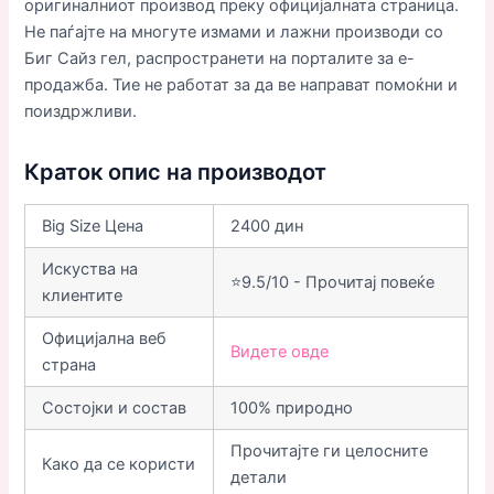
оригиналниот производ преку официјалната страница.
Не паѓајте на многуте измами и лажни производи со
Биг Сайз гел, распространети на порталите за е-
продажба. Тие не работат за да ве направат помоќни и
поиздржливи.
Краток опис на производот
Big Size Цена
2400 дин
Искуства на
⭐9.5/10 - Прочитај повеќе
клиентите
Официјална веб
Видете овде
страна
Состојки и состав
100% природно
Прочитајте ги целосните
Како да се користи
детали