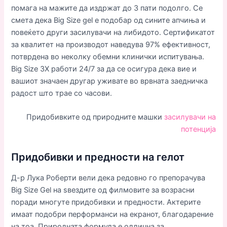
помага на мажите да издржат до 3 пати подолго. Се
смета дека Big Size gel е подобар од сините апчиња и
повеќето други засилувачи на либидото. Сертификатот
за квалитет на производот наведува 97% ефективност,
потврдена во неколку обемни клинички испитувања.
Big Size 3X работи 24/7 за да се осигура дека вие и
вашиот значаен другар уживате во врвната заедничка
радост што трае со часови.
Придобивките од природните машки
засилувачи на
потенција
Придобивки и предности на гелот
Д-р Лука Роберти вели дека редовно го препорачува
Big Size Gel на ѕвездите од филмовите за возрасни
поради многуте придобивки и предности. Актерите
имаат подобри перформанси на екранот, благодарение
на тоа. Природната формула е одлична за