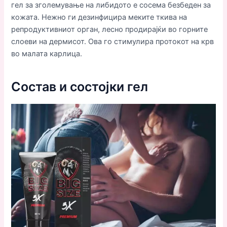
гел за зголемување на либидото е сосема безбеден за
кожата. Нежно ги дезинфицира меките ткива на
репродуктивниот орган, лесно продирајќи во горните
слоеви на дермисот. Ова го стимулира протокот на крв
во малата карлица.
Состав и состојки гел