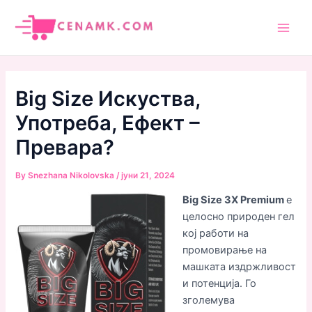
Skip
to
Main
content
Men
Big Size Искуства,
Употреба, Ефект –
Превара?
By
Snezhana Nikolovska
/
јуни 21, 2024
Big Size 3X Premium
е
целосно природен гел
кој работи на
промовирање на
машката издржливост
и потенција. Го
зголемува