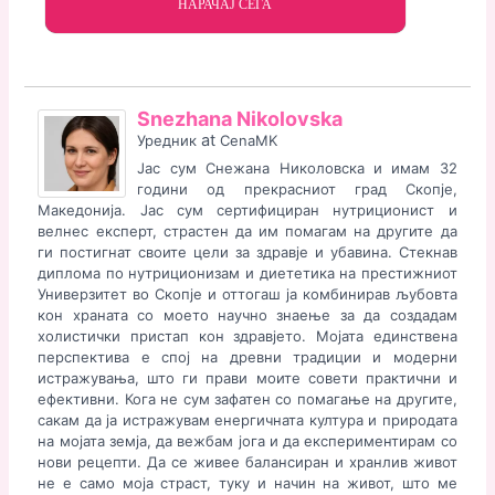
НАРАЧАЈ СЕГА
Snezhana Nikolovska
at
Уредник
CenaMK
Јас сум Снежана Николовска и имам 32
години од прекрасниот град Скопје,
Македонија. Јас сум сертифициран нутриционист и
велнес експерт, страстен да им помагам на другите да
ги постигнат своите цели за здравје и убавина. Стекнав
диплома по нутриционизам и диететика на престижниот
Универзитет во Скопје и оттогаш ја комбинирав љубовта
кон храната со моето научно знаење за да создадам
холистички пристап кон здравјето. Мојата единствена
перспектива е спој на древни традиции и модерни
истражувања, што ги прави моите совети практични и
ефективни. Кога не сум зафатен со помагање на другите,
сакам да ја истражувам енергичната култура и природата
на мојата земја, да вежбам јога и да експериментирам со
нови рецепти. Да се ​​живее балансиран и хранлив живот
не е само моја страст, туку и начин на живот, што ме