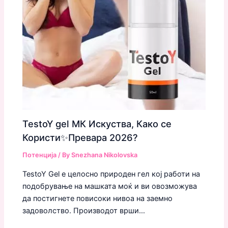
TestoY gel МК Искуства, Како се
Користи✨Превара 2026?
Потенција
/ By
Snezhana Nikolovska
TestoY Gel е целосно природен гел кој работи на
подобрување на машката моќ и ви овозможува
да постигнете повисоки нивоа на заемно
задоволство. Производот врши…