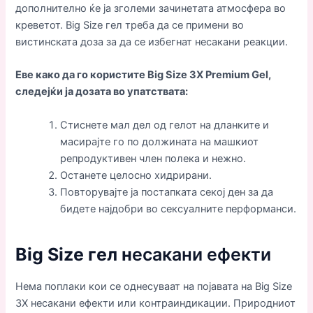
дополнително ќе ја зголеми зачинетата атмосфера во
креветот. Big Size гел треба да се примени во
вистинската доза за да се избегнат несакани реакции.
Еве како да го користите Big Size 3X Premium Gel,
следејќи ја дозата во упатствата:
Стиснете мал дел од гелот на дланките и
масирајте го по должината на машкиот
репродуктивен член полека и нежно.
Останете целосно хидрирани.
Повторувајте ја постапката секој ден за да
бидете најдобри во сексуалните перформанси.
Big Size гел н
есакани ефекти
Нема поплаки кои се однесуваат на појавата на Big Size
3X несакани ефекти или контраиндикации. Природниот