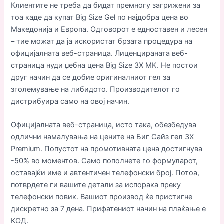
Клиентите не треба да бидат премногу загрижени за
тоа каде да купат Big Size Gel по најдобра цена во
Македонија и Европа. Одговорот е едноставен и лесен
– тие можат да ја искористат брзата процедура на
официјалната веб-страница. Лиценцираната веб-
страница нуди џебна цена Big Size 3X MK. Не постои
друг начин да се добие оригиналниот гел за
зголемување на либидото. Производителот го
дистрибуира само на овој начин.
Официјалната веб-страница, исто така, обезбедува
одлични намалувања на цените на Биг Сайз гел 3X
Premium. Попустот на промотивната цена достигнува
-50% во моментов. Само пополнете го формуларот,
оставајќи име и автентичен телефонски број. Потоа,
потврдете ги вашите детали за испорака преку
телефонски повик. Вашиот производ ќе пристигне
дискретно за 7 дена. Прифатениот начин на плаќање е
КОД.