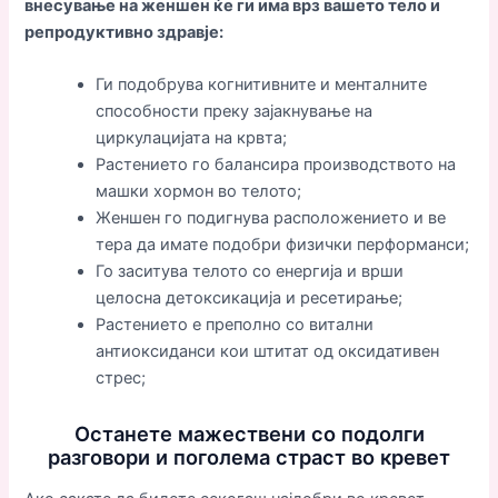
внесување на женшен ќе ги има врз вашето тело и
репродуктивно здравје:
Ги подобрува когнитивните и менталните
способности преку зајакнување на
циркулацијата на крвта;
Растението го балансира производството на
машки хормон во телото;
Женшен го подигнува расположението и ве
тера да имате подобри физички перформанси;
Го заситува телото со енергија и врши
целосна детоксикација и ресетирање;
Растението е преполно со витални
антиоксиданси кои штитат од оксидативен
стрес;
Останете мажествени со подолги
разговори и поголема страст во кревет