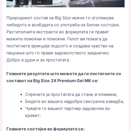
Природниот состав на Big Size нежно го зголемува
либидото и возбудата со употреба на билни состојки.
Растителните екстракти во формулата ги прават
мажите помоќни и помоќни. Гелот ви помага да
постигнете ерекција подолго и создава чувство на
пецкање што го прави задоволството заедничко.
Добро е дури и за простатата.
Главните резултати што можете да ги постигнете со
составот на Big Size 3X Premium Gel MK се:
Спречете ја простатата да стане зголемена;
Бидете во вашата најдобра сексуална изведба;
Чувајте го вашиот партнер задоволен во
кревет;
Главните состојки во формулата се: