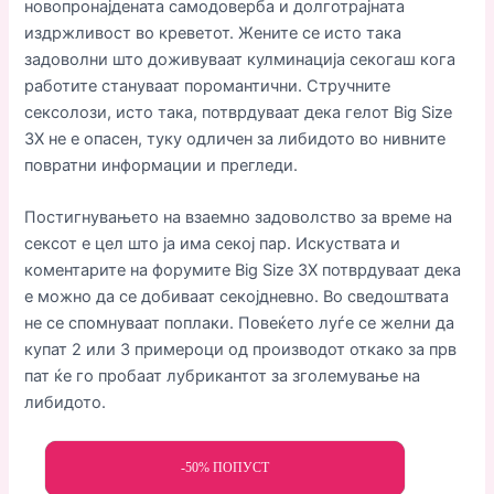
новопронајдената самодоверба и долготрајната
издржливост во креветот. Жените се исто така
задоволни што доживуваат кулминација секогаш кога
работите стануваат поромантични. Стручните
сексолози, исто така, потврдуваат дека гелот Big Size
3X не е опасен, туку одличен за либидото во нивните
повратни информации и прегледи.
Постигнувањето на взаемно задоволство за време на
сексот е цел што ја има секој пар. Искуствата и
коментарите на форумите Big Size 3X потврдуваат дека
е можно да се добиваат секојдневно. Во сведоштвата
не се спомнуваат поплаки. Повеќето луѓе се желни да
купат 2 или 3 примероци од производот откако за прв
пат ќе го пробаат лубрикантот за зголемување на
либидото.
-50% ПОПУСТ