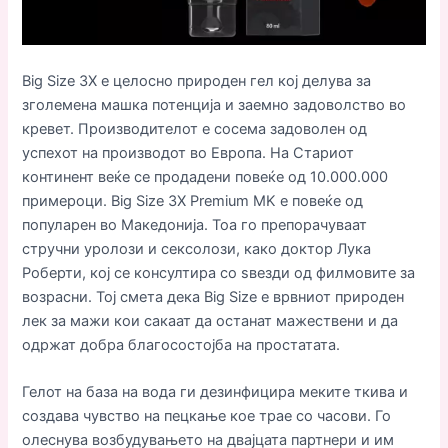
Big Size 3X е целосно природен гел кој делува за
зголемена машка потенција и заемно задоволство во
кревет. Производителот е сосема задоволен од
успехот на производот во Европа. На Стариот
континент веќе се продадени повеќе од 10.000.000
примероци. Big Size 3X Premium MK е повеќе од
популарен во Македонија. Тоа го препорачуваат
стручни уролози и сексолози, како доктор Лука
Роберти, кој се консултира со ѕвезди од филмовите за
возрасни. Тој смета дека Big Size е врвниот природен
лек за мажи кои сакаат да останат мажествени и да
одржат добра благосостојба на простатата.
Гелот на база на вода ги дезинфицира меките ткива и
создава чувство на пецкање кое трае со часови. Го
олеснува возбудувањето на двајцата партнери и им