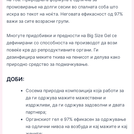
промовирање на долги сесии во спалната соба што
искра во текот на ноќта. Неговата ефикасност од 97%
важи за сите возрасни групи.
Многуте придобивки и предности на Big Size Gel се
дефинирани со способноста на производот да вози
повеќе крв до репродуктивните органи. Ги
дезинфицира меките ткива на пенисот и делува како
природно средство за подмачкување.
ДОБИ:
Сосема природна композиција која работи за
да ги одржува мажите мажествени и
издржливи, да ги одржува задоволни и двата
партнера;
Органскиот гел е 97% ефикасен за одржување
на одлични нивоа на возбуда и кај мажите и кај
жените;