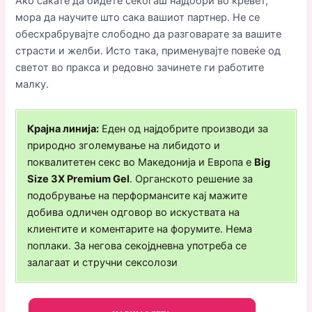
Ако сакате да бидете секогаш најдобри во кревет,
мора да научите што сака вашиот партнер. Не се
обесхрабрувајте слободно да разговарате за вашите
страсти и желби. Исто така, применувајте повеќе од
светот во пракса и редовно зачинете ги работите
малку.
Крајна линија:
Еден од најдобрите производи за
природно зголемување на либидото и
поквалитетен секс во Македонија и Европа е
Big
Size 3X Premium Gel
. Органското решение за
подобрување на перформансите кај мажите
добива одличен одговор во искуствата на
клиентите и коментарите на форумите. Нема
поплаки. За негова секојдневна употреба се
залагаат и стручни сексолози